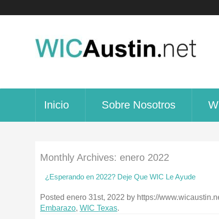
Inicio
Sobre Nosotros
W
Monthly Archives:
enero 2022
¿Esperando en 2022? Deje Que WIC Le Ayude
Posted
enero 31st, 2022
by
https://www.wicaustin.ne
Embarazo
,
WIC Texas
.