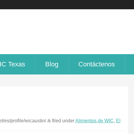
IC Texas
Blog
Contáctenos
t/es/profile/wicaustin/
&
filed under
Alimentos de WIC
,
El