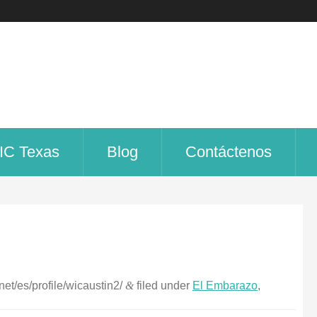
IC Texas
Blog
Contáctenos
net/es/profile/wicaustin2/
&
filed under
El Embarazo
,