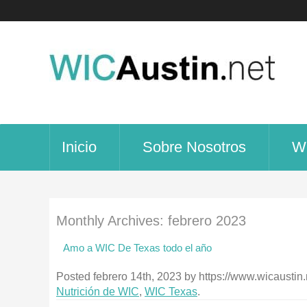
Inicio
Sobre Nosotros
W
Monthly Archives:
febrero 2023
Amo a WIC De Texas todo el año
Posted
febrero 14th, 2023
by
https://www.wicaustin.
Nutrición de WIC
,
WIC Texas
.